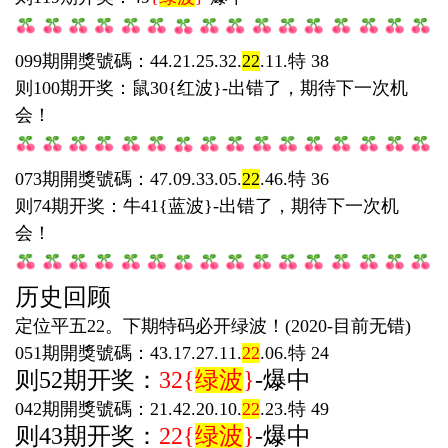
099期開獎號碼：
44.21.25.32.
22
.11.特 38
则100期开奖：鼠30
{红波}
-出错了，期待下一次机
会！
073期開獎號碼：
47.09.33.05.
22
.46.特 36
则74期开奖：
牛41{蓝波}
-出错了，期待下一次机
会！
历史回顾
定位平五22。下期特码必开绿波！(2020-目前无错)
051期開獎號碼：43.17.27.11.
22
.06.特 24
则52期开奖：
32{
绿波
}
-爆中
042期開獎號碼：21.42.20.10.
22
.23.特 49
则43期开奖：
22{
绿波
}
-爆中