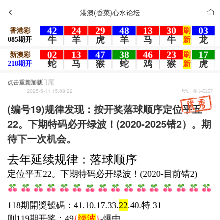
港澳(香菜)心水论坛
波肖门尾
点击重新加载
2025-5-11 15:08:22
1
145257
(编号19)规律发现：按开奖落球顺序定位平五
22。下期特码必开绿波！(2020-2025错2）。期
待下一次机会。
去年延续规律：落球顺序
定位平五22。下期特码必开绿波！(2020-目前错2)
118期開獎號碼：
41.10.17.33.
22
.40.特 31
则119期开奖：49
{
绿波
}
-爆中