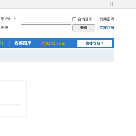
切
换
用户名
自动登录
找回密码
到
宽
密码
立即注册
登录
版
彩！
香菜图库
758155.com
快捷导航