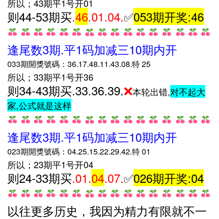
所以；43期平1号开01
则44-53期买
.
46
.01.04
.
✅
053期开奖:46
逢尾数3期.平1码加减三10期内开
033期開獎號碼：36.17.48.11.43.08.特 25
所以；33期平1号开36
则34-43期买
.33.36.39.
❌
本轮出错,
对不起大
家,公式就是这样
逢尾数3期.平1码加减三10期内开
023期開獎號碼：04.25.15.22.29.42.特 01
所以；23期平1号开04
则24-33期买
.01.
04
.07.
✅
026期开奖:04
以往更多历史，我因为精力有限就不一