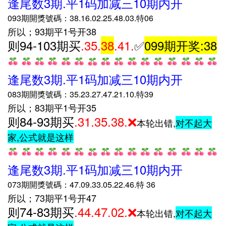
逢尾数3期.平1码加减三10期内开
093期開獎號碼：
38.16.02.25.48.03.特06
所以；93期平1号开38
则94-103期买
.
35
.
38
.41
.
✅
099期开奖:38
逢尾数3期.平1码加减三10期内开
083期開獎號碼：
35.23.27.47.21.10.特39
所以；83期平1号开35
则84-93期买
.
31
.35.38
.
❌
本轮出错,
对不起大
家,公式就是这样
逢尾数3期.平1码加减三10期内开
073期開獎號碼：
47.09.33.05.22.46.特 36
所以；73期平1号开47
则74-83期买
.
44
.47.02
.
❌
本轮出错,
对不起大