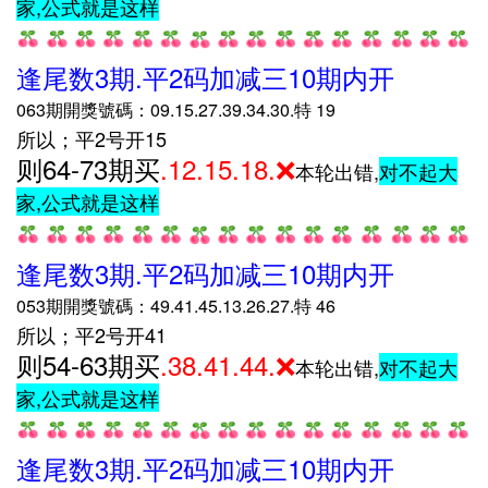
家,公式就是这样
逢尾数3期.平2码加减三10期内开
063期開獎號碼：
09.15.27.39.34.30.特 19
所以；平2号开15
则64-73期买
.
12.15.18
.
❌
本轮出错,
对不起大
家,公式就是这样
逢尾数3期.平2码加减三10期内开
053期開獎號碼：
49.41.45.13.26.27.特 46
所以；平2号开41
则54-63期买
.
38.41.44
.
❌
本轮出错,
对不起大
家,公式就是这样
逢尾数3期.平2码加减三10期内开