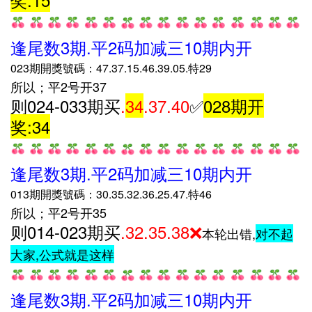
逢尾数3期.平2码加减三10期内开
023期開獎號碼：
47.37.15.46.39.05.特29
所以；平2号开37
则024-033期买
.
34
.37.40
✅
028期开
奖:34
逢尾数3期.平2码加减三10期内开
013期開獎號碼：
30.35.32.36.25.47.特46
所以；平2号开35
则014-023期买
.32.35.38
❌
本轮出错,
对不起
大家,公式就是这样
逢尾数3期.平2码加减三10期内开