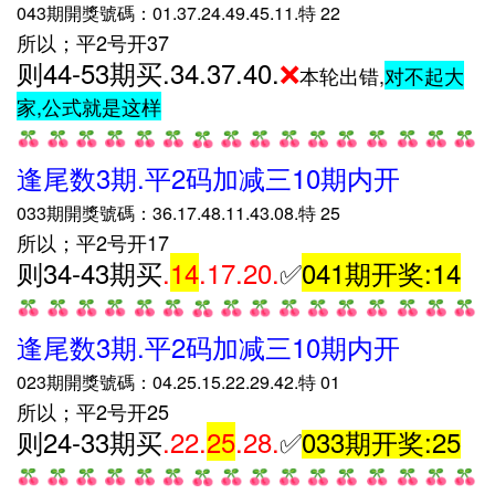
043期開獎號碼：
01.37.24.49.45.11.特
22
所以；平2号开37
则44-53期买
.
34.37.40
.
❌
本轮出错,
对不起大
家,公式就是这样
逢尾数3期.平2码加减三10期内开
033期開獎號碼：36.17.48.11.43.08.特 25
所以；平2号开17
则34-43期买
.
14
.17.20.
✅
041期开奖:14
逢尾数3期.平2码加减三10期内开
023期開獎號碼：04.25.15.22.29.42.特 01
所以；平2号开25
则24-33期买
.22.
25
.28.
✅
033期开奖:25