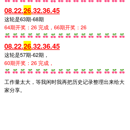
08.22.
26
.32.36.45
这轮是63期-68期
64期开奖：26 完成，
66期开奖：26
08.22.
26
.32.36.45
这轮是57期-62期，
60期开奖：26 完成，
工作量太大，等我闲时我再把历史记录整理出来给大
家分享。