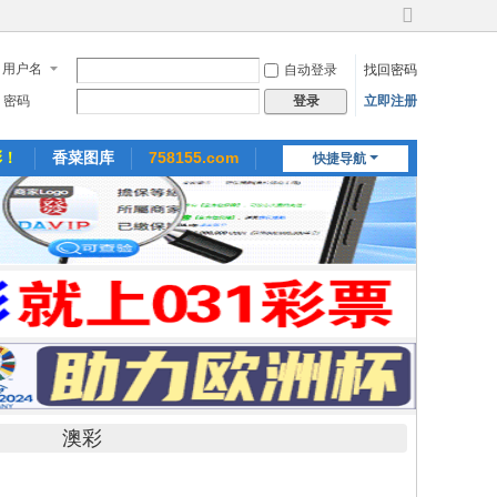
切
换
用户名
自动登录
找回密码
到
宽
密码
立即注册
登录
版
彩！
香菜图库
758155.com
快捷导航
澳彩