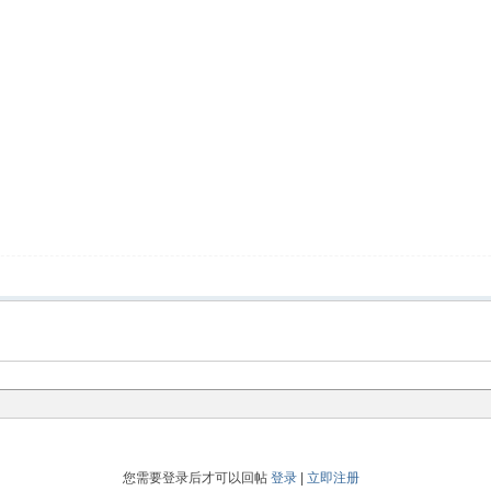
您需要登录后才可以回帖
登录
|
立即注册