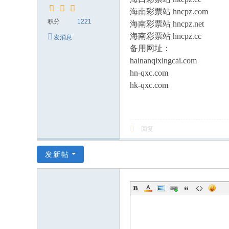
海南彩票站 hncpz.com
积分
1221
海南彩票站 hncpz.net
海南彩票站 hncpz.cc
发消息
备用网址：
hainanqixingcai.com
hn-qxc.com
hk-qxc.com
回复
发新帖