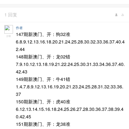
1 回复
作者
147期新澳门、开：狗32准
沙发
6.8.9.12.13.16.18.20.21.24.25.28.30.32.33.36.37.40.4
2.44
148期新澳门、开：龙02错
7.9.10.12.13.18.19.21.22.24.25.30.31.33.34.36.37.40.
42.43
149期新澳门、开：牛41错
1.4.7.8.9.12.13.16.19.20.21.23.24.25.28.31.32.33.36.
37
150期新澳门、开：虎40准
6.12.13.14.15.16.18.24.25.26.27.28.30.36.37.38.39.4
0.42.45
151期新澳门、开：龙38准