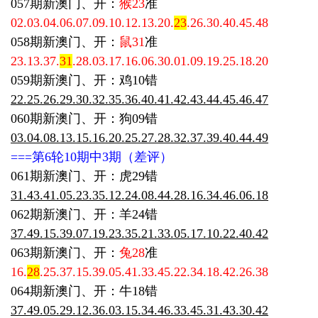
057期新澳门、开：
猴23
准
02.03.04.06.07.09.10.12.13.20.
23
.26.30.40.45.48
058期新澳门、开：
鼠31
准
23.13.37.
31
.28.03.17.16.06.30.01.09.19.25.18.20
059期新澳门、开：鸡10错
22.25.26.29.30.32.35.36.40.41.42.43.44.45.46.47
060期新澳门、开：狗09错
03.04.08.13.15.16.20.25.27.28.32.37.39.40.44.49
===第6轮10期中3期（差评）
061期新澳门、开：虎29错
31.43.41.05.23.35.12.24.08.44.28.16.34.46.06.18
062期新澳门、开：羊24错
37.49.15.39.07.19.23.35.21.33.05.17.10.22.40.42
063期新澳门、开：
兔28
准
16.
28
.25.37.15.39.05.41.33.45.22.34.18.42.26.38
064期新澳门、开：牛18错
37.49.05.29.12.36.03.15.34.46.33.45.31.43.30.42