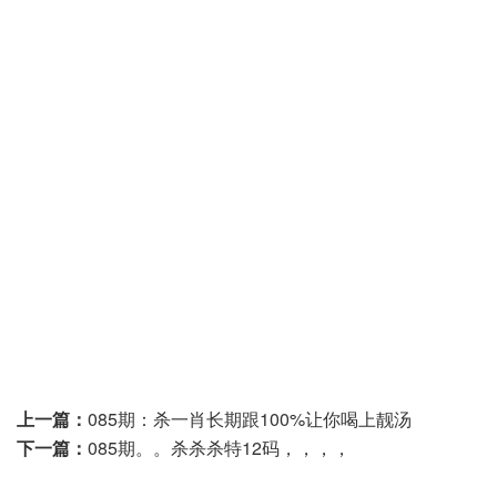
上一篇：
085期：杀一肖长期跟100%让你喝上靓汤
下一篇：
085期。。杀杀杀特12码，，，，