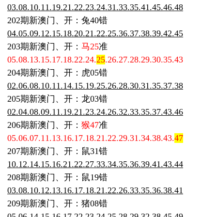
03.
08.
10.
11.
19.
21.
22.
23.
24.
31.
33.
35.
41.
45.
46.
48
202期新澳门、开：兔40错
04.
05.
09.
12.15.18.
20.
21.
22.
25.
36.
37.
38.39.
42.
45
203期新澳门、开：
马25
准
05.
08.
13.
15.
17.
18.
22.
24.
25
.
26.
27.
28.29.
30.
35.
43
204期新澳门、开：虎05错
02.
06.
08.
10.
11.
14.
15.19.
25.26.
28.
30.
31.
35.
37.
38
205期新澳门、开：龙03错
02.
04.
08.
09.
11.
19.
21.
23.24.
26.
32.
33.
35.
37.
43.
46
206期新澳门、开：
猴47
准
05.
06.07.
11.
13.
16.
17.
18.
21.
22.
29.
31.34.
38.
43.
47
207期新澳门、开：鼠31错
10.
12.
14.
15.
16.
21.
22.
27.
33.
34.
35.
36.
39.
41.
43.
44
208期新澳门、开：鼠19错
03.
08.
10.
12.
13.
16.
17.
18.21.22.
26.
33.
35.
36.
38.
41
209期新澳门、开：猪08错
05.
06.
14.
15.
16.
17.
22.
23.
24
.25.
28.
29.
32.
38.
45
.
49