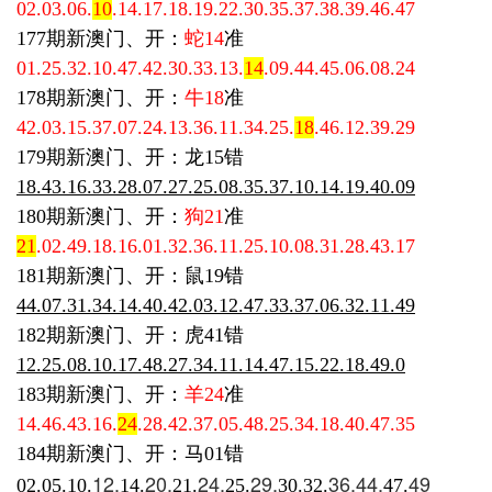
02.
03.
06.
10
.
14.17.
18.
19.
22.
30.
35.
37.
38.39.
46.
47
177期新澳门、开：
蛇14
准
01.25.32.10.47.42.30.33.13.
14
.09.44.45.06.08.24
178期新澳门、开：
牛18
准
42.03.15.37.07.24.13.36.11.34.25.
18
.46.12.39.29
179期新澳门、开：龙15错
18.43.16.33.28.07.27.25.08.35.37.10
.
14.19.40.09
180期新澳门、开：
狗21
准
21
.02.49.18.16.01.32.36.11.25.10.08.
31.28.43.17
181期新澳门、开：鼠19错
44.07.31.34.14.40.42.03.12.47.33.37.06.32.11.49
182期新澳门、开：虎41错
12.25.08.10.17.48.27.34.11.14.47
.15.22.18.49.0
3
183期新澳门、开：
羊24
准
14.46.43.16.
24
.28.42.37.05.48
.25.34.18.40.47
.35
184期新澳门、开：马01错
12.
20.
24.
29.
36.
44.
49
02.05.
10.
14.
21.
25.
30.32.
47.