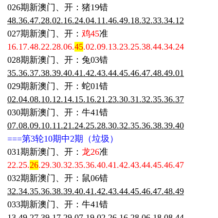
026期新澳门、开：猪19错
48.36.47.28.02.16.24.04.
11.46.49.18.32.33.34.12
027期新澳门、开：
鸡45
准
16.17.48.22.28.06.
45
.02.09.13.23.25.38.44.34.24
028期新澳门、开：兔03错
35.36.37.38.39.40.41.42.43.44.45.46.47.48.49.01
029期新澳门、开：蛇01错
02.04.08.10.12.14.15.16.
21.23.30.31.32.35.36.37
030期新澳门、开：牛41错
07.08.09.10.11.21.24.25.28.30.32.35.36.38.39.40
===第3轮10期中2期（垃圾）
031期新澳门、开：
龙26
准
22.25.
26
.29.30.32.35.36.40.41.42.43.44.45.46.47
032期新澳门、开：鼠06错
32.34.35.36.38.39.40.41.42.43.44.45.46.47.48.49
033期新澳门、开：牛41错
13.49.27.39.17.29.07.19.02.26.16.28.06.18.08.44