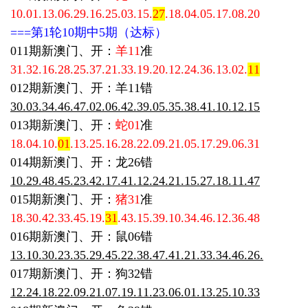
10.01.13.06.29.16.25.03.15.
27
.18.04.05.17.08.20
===第1轮10期中5期（达标）
011期新澳门、开：
羊11
准
31.32.16.28.25.37.21.33.19.20.12.24.36.13.02.
11
012期新澳门、开：羊11错
30.03.34.46.47.02.06.42.39.05.35.38.41.10.12.15
013期新澳门、开：
蛇01
准
18.04.10.
01
.13.25.16.28.22.09.21.05.17.29.06.31
014期新澳门、开：龙26错
10.29.48.45.23.42.17.41.12.24.21.15.27.18.11.47
015期新澳门、开：
猪31
准
18.30.42.33.45.19.
31
.43.15.39.10.34.46.12.36.48
016期新澳门、开：鼠06错
13.10.30.
23.35.29.45.22.38.47.41.21.33.34.46.26.
017期新澳门、开：狗32错
12.24.18.22.09.21.07.19.11.23.06.01.13.25.10.33