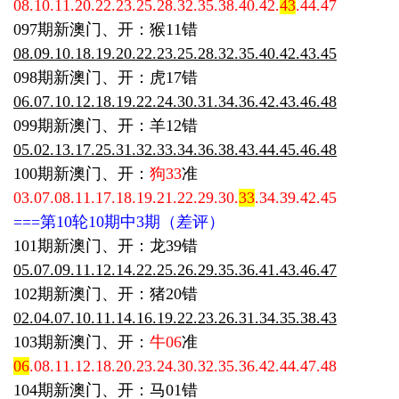
08.10.11.20.22.23.25.28.32.35.38.40.42.
43
.44.47
097期新澳门、开：
猴11错
08.09.10.18.19.20.22.23.25.28.32.35.40.42.43.45
098期新澳门、开：虎17
错
06.07.10.12.18.19.22.24.30.31.34.36.42.43.46.48
099期新澳门、开：羊12错
05.02.13.17.25.31.32.33.34.36.38.43.44.45.46.48
100期新澳门、开：
狗33
准
03.
07.
08.
11.
17.
18.
19.
21.
22
.
29.
30.
33
.
34.
39.
42.45
===第10轮10期中3期（差评）
101期新澳门、开：龙39错
05.07.09.11.12.14.22.25.26.29.35.36.41.43.46.47
102期新澳门、开：猪20错
02.04.07.10.11.14.16.19.22.23.26.31.34.35.38.43
103期新澳门、开：
牛06
准
06
.08.11.12.18.20.23.24.30.32.35.36.42.44.47.48
104期新澳门、开：马01错