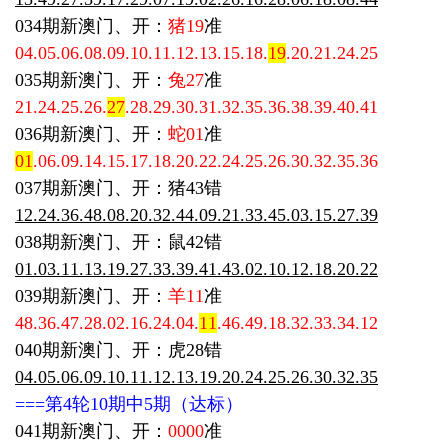
034期新澳门、开：
猪19
准
04.05.06.08.09.10.11.12.13.15.18.
19
.20.21.24.25
035期新澳门、开：
兔27
准
21.24.25.26.
27
.28.29.30.31.32.35.36.38.39.40.41
036期新澳门、开：
蛇01
准
01
.06.09.14.15.17.18.20.22.24.25.26.30.32.35.36
037期新澳门、开：猪43错
12.24.36.48.08.20.32.44.09.21.33.45.03.15.27.39
038期新澳门、开：鼠42错
01.03.11.13.19.27.33.39.41.43.02.10.12.18.20.22
039期新澳门、开：
羊11
准
48.36.47.28.02.16.24.04.
11
.46.49.18.32.33.34.12
040期新澳门、开：虎28错
04.05.06.09.10.11.12.13.19.20.24.25.26.30.32.35
===第4轮10期中5期（达标）
041期新澳门、开：
0000
准