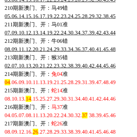
210期新澳门、开：马49错
05.06.14.15.16.17.19.22.23.24.25.28.29.32.38.45
211期新澳门、开：马01准
07.
09.10.
12.
13.
14.
19.
22.
24.
30.
34.
37.
39.
42.
43.
44
212期新澳门、开：牛06错
08.
09.
11.
12.
20.
21.
24.
29.
33.34.
36.
37.
40.
41.
45.
48
213期新澳门、开：猴35错
02.
07.
10.
13.
20.
21.
22.
23.
32.
38.
39.
40.
42.
44.
45.
46
214期新澳门、开：
兔04
准
04
.06.09.10.
11.
13.
19.
21.
25.
28.
29.
31.
39.
47.
48.
49
215期新澳门、开：
蛇14
准
08.
10.
13.
14
.
15.25.27.29.
30.
31.
34.
40.
41.
42.
44.
46
216期新澳门、开：
马37
准
04.
05.
07.08.
11.
13.
20.
22.
24.
30.
32.
37
.
38.
39.
45.
46
217期新澳门、开：
蛇26
准
08.09.12.16.
26
.27.28.29.33.38.39.40.41.45.46.48