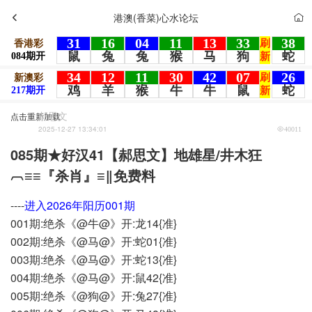
港澳(香菜)心水论坛
郝思文
点击重新加载
2025-12-27 13:34:01
40011
085期★好汉41【郝思文】地雄星/井木狂
︹≡≡『杀肖』≡‖免费料
----
进入2026年阳历001期
001期:绝杀《@牛@》开:龙14{准}
002期:绝杀《@马@》开:蛇01{准}
003期:绝杀《@马@》开:蛇13{准}
004期:绝杀《@马@》开:鼠42{准}
005期:绝杀《@狗@》开:兔27{准}