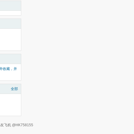
看并收藏，并
全部
有 码友飞机 @HK758155