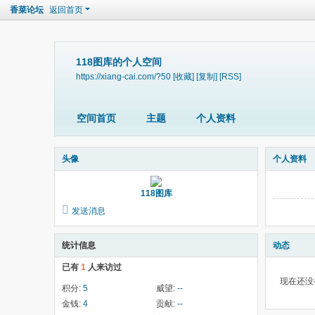
香菜论坛
返回首页
118图库的个人空间
https://xiang-cai.com/?50
[收藏]
[复制]
[RSS]
空间首页
主题
个人资料
头像
个人资料
118图库
发送消息
统计信息
动态
已有
1
人来访过
现在还没
积分:
5
威望:
--
金钱:
4
贡献:
--