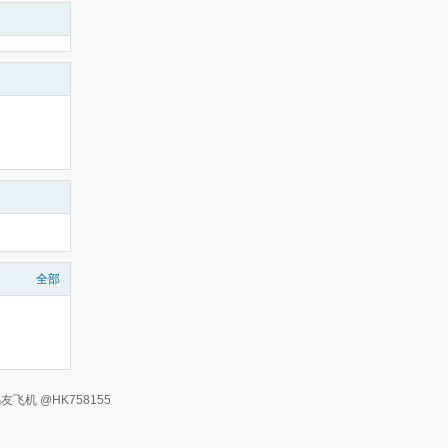
全部
有 码友飞机 @HK758155