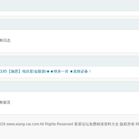
有日志
好汉85【施恩】地伏星/金眼彪/★★绝杀一肖 ★发财必备！
有留言
0-2026 www.xiang-cai.com All Rights Reserved 香菜论坛免费精准资料大全 版权所