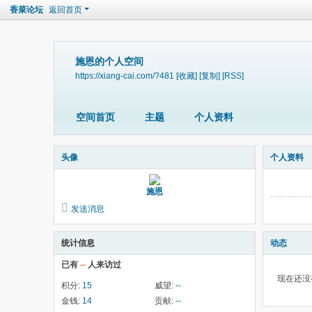
香菜论坛
返回首页
施恩的个人空间
https://xiang-cai.com/?481
[收藏]
[复制]
[RSS]
空间首页
主题
个人资料
头像
个人资料
施恩
发送消息
统计信息
动态
已有
--
人来访过
现在还没
积分:
15
威望:
--
金钱:
14
贡献:
--