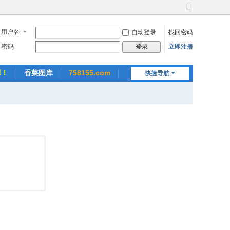
切
换
用户名
自动登录
找回密码
到
宽
密码
立即注册
登录
版
彩！
香菜图库
758155.com
快捷导航