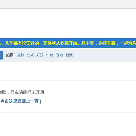
准，几乎都有论证过的，完美就从香菜开始。想中奖，选择香菜，一起港
热搜:
规律
公式
好汉
中特
香港
新澳
搜
索
抱歉，好友功能尚未开启
[ 点击这里返回上一页 ]